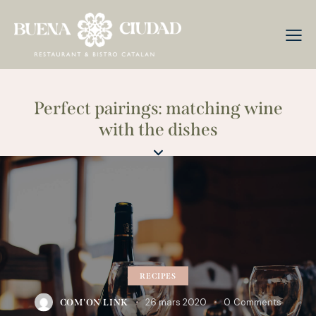
Perfect pairings: matching wine
with the dishes
RECIPES
26 mars 2020
0
Comments
COM'ON LINK